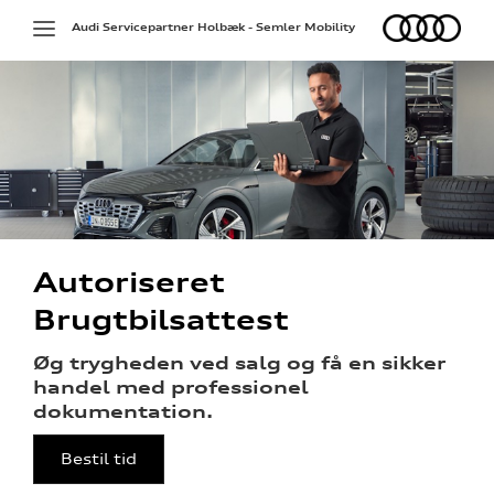
Audi
Toggle
Audi Servicepartner Holbæk - Semler Mobility
navigation
på værkstedet
Autoriseret
g services
Brugtbilsattest
over 5 år?
Øg trygheden ved salg og få en sikker
handel med professionel
l elbiler
dokumentation.
nementer til
Bestil tid