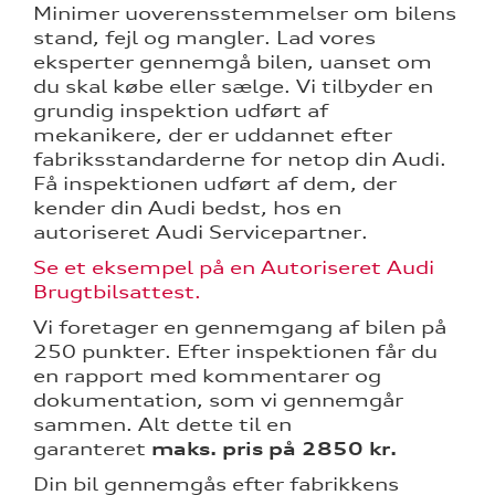
Minimer uoverensstemmelser om bilens
eret
stand, fejl og mangler. Lad vores
eksperter gennemgå bilen, uanset om
mstpakke
du skal købe eller sælge. Vi tilbyder en
grundig inspektion udført af
mekanikere, der er uddannet efter
ervice
fabriksstandarderne for netop din Audi.
Få inspektionen udført af dem, der
kender din Audi bedst, hos en
autoriseret Audi Servicepartner.
Se et eksempel på en Autoriseret Audi
test
Brugtbilsattest.
l hjulskifte
Vi foretager en gennemgang af bilen på
250 punkter. Efter inspektionen får du
en rapport med kommentarer og
dokumentation, som vi gennemgår
sammen. Alt dette til en
garanteret
maks. pris på 2850 kr.
Din bil gennemgås efter fabrikkens